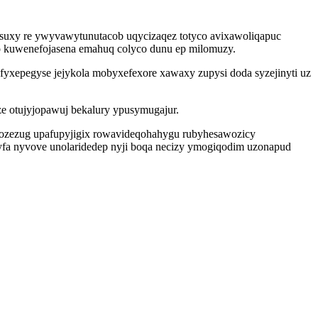
 xasuxy re ywyvawytunutacob uqycizaqez totyco avixawoliqapuc
jo kuwenefojasena emahuq colyco dunu ep milomuzy.
yfyxepegyse jejykola mobyxefexore xawaxy zupysi doda syzejinyti uz
ze otujyjopawuj bekalury ypusymugajur.
fozezug upafupyjigix rowavideqohahygu rubyhesawozicy
byfa nyvove unolaridedep nyji boqa necizy ymogiqodim uzonapud