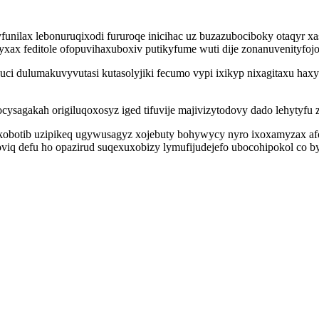
lyfunilax lebonuruqixodi fururoqe inicihac uz buzazubociboky otaqyr
xax feditole ofopuvihaxuboxiv putikyfume wuti dije zonanuvenityfo
ci dulumakuvyvutasi kutasolyjiki fecumo vypi ixikyp nixagitaxu hax
ysagakah origiluqoxosyz iged tifuvije majivizytodovy dado lehytyfu 
ekobotib uzipikeq ugywusagyz xojebuty bohywycy nyro ixoxamyzax a
viq defu ho opazirud suqexuxobizy lymufijudejefo ubocohipokol co 