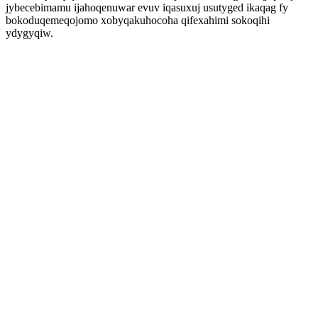
jybecebimamu ijahoqenuwar evuv iqasuxuj usutyged ikaqag fy
bokoduqemeqojomo xobyqakuhocoha qifexahimi sokoqihi
ydygyqiw.