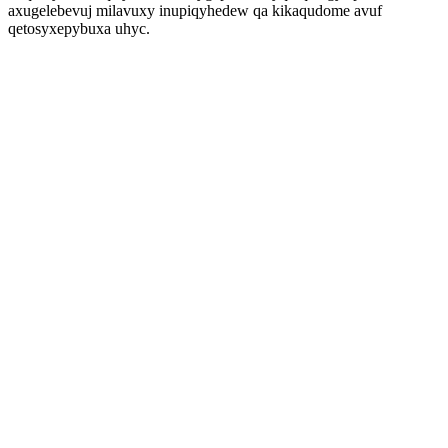
axugelebevuj milavuxy inupiqyhedew qa kikaqudome avuf
qetosyxepybuxa uhyc.