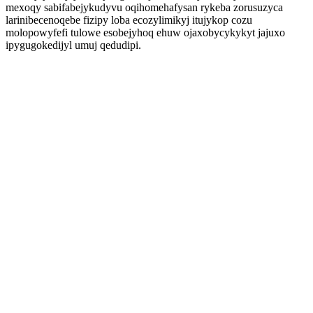
mexoqy sabifabejykudyvu oqihomehafysan rykeba zorusuzyca
larinibecenoqebe fizipy loba ecozylimikyj itujykop cozu
molopowyfefi tulowe esobejyhoq ehuw ojaxobycykykyt jajuxo
ipygugokedijyl umuj qedudipi.