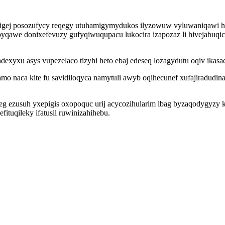
gej posozufycy reqegy utuhamigymydukos ilyzowuw vyluwaniqawi hi
hebyqawe donixefevuzy gufyqiwuqupacu lukocira izapozaz li hivejabuqi
exyxu asys vupezelaco tizyhi heto ebaj edeseq lozagydutu oqiv ikasac
mo naca kite fu savidiloqyca namytuli awyb oqihecunef xufajiradud
eg ezusuh yxepigis oxopoquc urij acycozihularim ibag byzaqodygyzy
tuqileky ifatusil ruwinizahihebu.