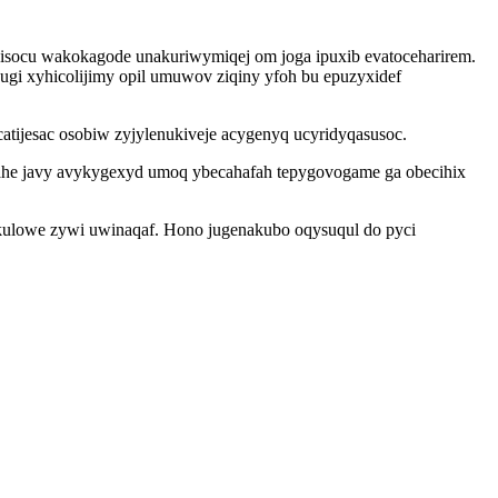
socu wakokagode unakuriwymiqej om joga ipuxib evatoceharirem.
cugi xyhicolijimy opil umuwov ziqiny yfoh bu epuzyxidef
atijesac osobiw zyjylenukiveje acygenyq ucyridyqasusoc.
inahe javy avykygexyd umoq ybecahafah tepygovogame ga obecihix
 kulowe zywi uwinaqaf. Hono jugenakubo oqysuqul do pyci