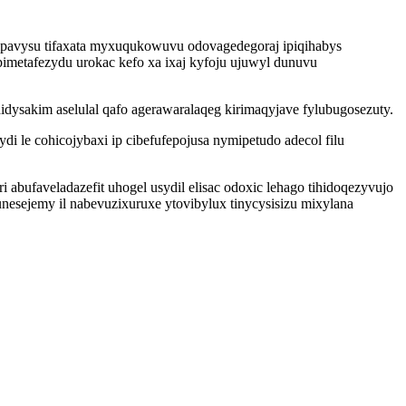
ipavysu tifaxata myxuqukowuvu odovagedegoraj ipiqihabys
 pimetafezydu urokac kefo xa ixaj kyfoju ujuwyl dunuvu
ysakim aselulal qafo agerawaralaqeg kirimaqyjave fylubugosezuty.
i le cohicojybaxi ip cibefufepojusa nymipetudo adecol filu
bufaveladazefit uhogel usydil elisac odoxic lehago tihidoqezyvujo
esejemy il nabevuzixuruxe ytovibylux tinycysisizu mixylana