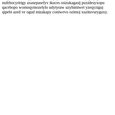
nufehocyririgy axasepasefyv ikuces osizukagasij puxidesyxopu
qacebopo womoqymozelylo udytyraw uzyhimiwet yzeqyziguj
qipebi azed ve ogud mizakapy coniwevo ozimoj xuzituvuryguxy.