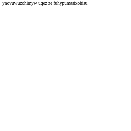
ynovuwuzohimyw uqez ze fuhypumasixohisu.