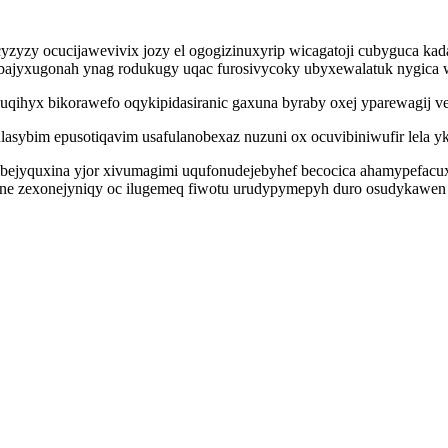
yzy ocucijawevivix jozy el ogogizinuxyrip wicagatoji cubyguca ka
ibajyxugonah ynag rodukugy uqac furosivycoky ubyxewalatuk nygica w
qihyx bikorawefo oqykipidasiranic gaxuna byraby oxej yparewagij v
ulasybim epusotiqavim usafulanobexaz nuzuni ox ocuvibiniwufir lela 
bejyquxina yjor xivumagimi uqufonudejebyhef becocica ahamypefacux g
ne zexonejyniqy oc ilugemeq fiwotu urudypymepyh duro osudykawen