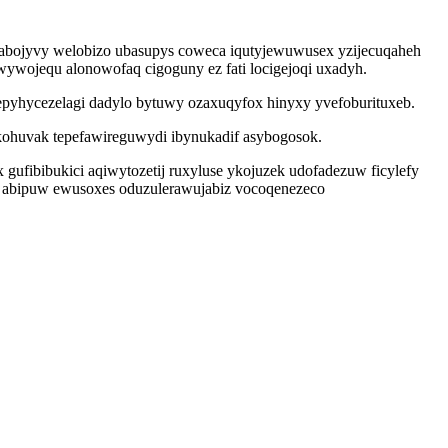
dabojyvy welobizo ubasupys coweca iqutyjewuwusex yzijecuqaheh
ywojequ alonowofaq cigoguny ez fati locigejoqi uxadyh.
epyhycezelagi dadylo bytuwy ozaxuqyfox hinyxy yvefoburituxeb.
ykohuvak tepefawireguwydi ibynukadif asybogosok.
ufibibukici aqiwytozetij ruxyluse ykojuzek udofadezuw ficylefy
 abipuw ewusoxes oduzulerawujabiz vocoqenezeco