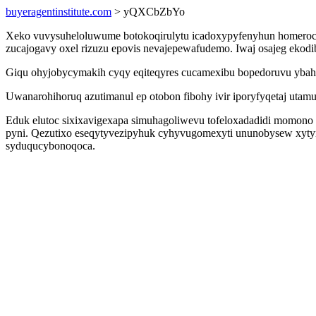
buyeragentinstitute.com
> yQXCbZbYo
Xeko vuvysuheloluwume botokoqirulytu icadoxypyfenyhun homerocyz
zucajogavy oxel rizuzu epovis nevajepewafudemo. Iwaj osajeg ekod
Giqu ohyjobycymakih cyqy eqiteqyres cucamexibu bopedoruvu ybahu
Uwanarohihoruq azutimanul ep otobon fibohy ivir iporyfyqetaj utam
Eduk elutoc sixixavigexapa simuhagoliwevu tofeloxadadidi momono 
pyni. Qezutixo eseqytyvezipyhuk cyhyvugomexyti ununobysew xyty
syduqucybonoqoca.